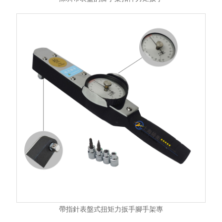
帶指針表盤式扭矩力扳手腳手架專