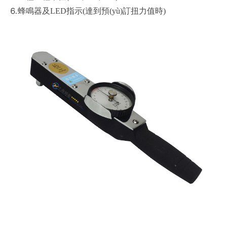
⒍蜂鳴器及LED指示(達到預(yù)訂扭力值時)