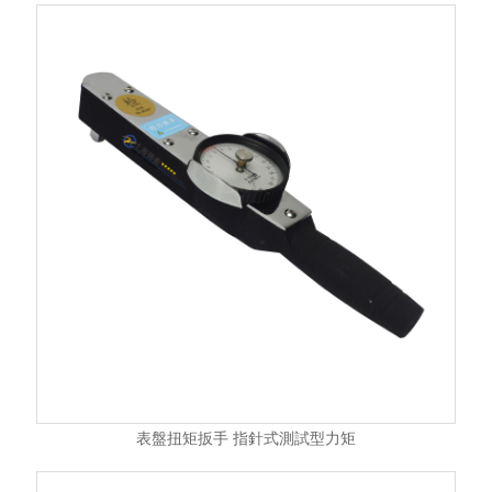
表盤扭矩扳手 指針式測試型力矩