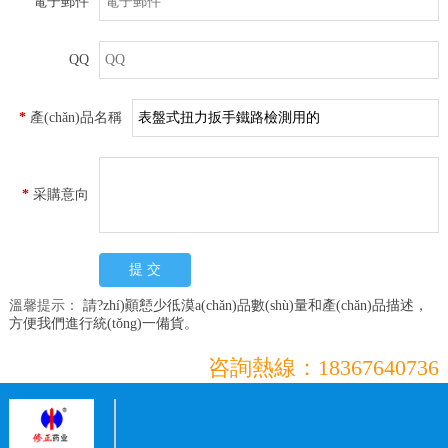
電子郵件
QQ
*
產(chǎn)品名稱
*
采購意向
溫馨提示：
請?zhí)顚懖少彽漠a(chǎn)品數(shù)量和產(chǎn)品描述，
方便我們進行統(tǒng)一備貨。
咨詢熱線：18367640736