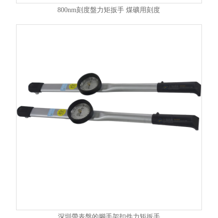
800nm刻度盤力矩扳手 煤礦用刻度
深圳帶表盤的腳手架扣件力矩扳手