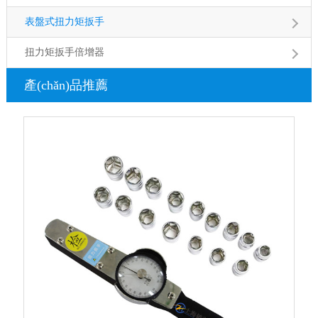
表盤式扭力矩扳手
扭力矩扳手倍增器
產(chǎn)品推薦