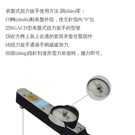
表盤式扭力扳手使用方法 調(diào)零：
⑴轉(zhuǎn)動表盤外殼，使主針指向"0"位
⑵SGACD型表盤式扭力扳手的型號
⑶在方榫上裝上合適的套筒并套住緊固件
⑷扭力扳手通過手柄緩緩加力
⑸當(dāng)指針到達所需力矩值時，撤力即可。