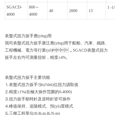
SGACD-
800～
1 -1
40
2000
13
4000
4000
表盤式扭力扳手應(yīng)用
我司表盤式扭力扳手廣泛應(yīng)用于船舶、汽車、鐵路、
工程機械、電力等行業(yè)，SGACD表盤式扭力
扳手左右均可測量扭矩，精度±4%。
表盤式扭力扳手主要功能
⒈表盤式扭力扳手?jǐn)?shù)位扭力讀取值
⒉精度±1%(在極大操作范圍的0-4000)
⒊扭力扳手順時針及逆時針皆可操作
⒋峰值保持、追隨模式、預(yù)置模式
⒌三種工程單位(ft-lb,in-lb,N-m)