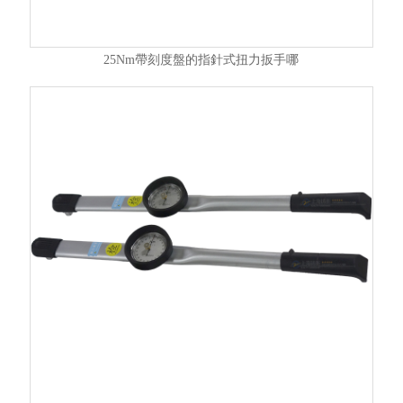
25Nm帶刻度盤的指針式扭力扳手哪