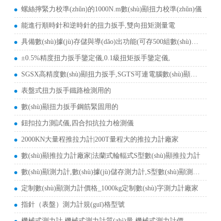
螺絲擰緊力校準(zhǔn)的1000N.m數(shù)顯扭力校準(zhǔn)儀
能進行順時針和逆時針的扭力扳手,雙向扭矩測量電
具備數(shù)據(jù)存儲與導(dǎo)出功能(可存500組數(shù)據(jù))數(shù)顯式扭
±0.5%精度扭力扳手鑒定儀,0.1級扭矩扳手鑒定儀,
SGSX高精度數(shù)顯扭力扳手,SGTS可連電腦數(shù)顯扭力扳
表盤式扭力扳手鐵路檢測用的
數(shù)顯扭力扳手鋼筋緊固用的
鈕扣拉力測試儀,四合扣抗拉力檢測儀
2000KN大量程推拉力計|200T量程大的推拉力計廠家
數(shù)顯推拉力計廠家|法蘭式輪輻式S型數(shù)顯推拉力計
數(shù)顯測力計,數(shù)據(jù)儲存測力計,S型數(shù)顯測力計,卸扣
定制數(shù)顯測力計價格_1000kg定制數(shù)字測力計廠家
指針（表盤）測力計規(guī)格型號
機械式測力計,機械式測力計質(zhì)量,機械式測力計價