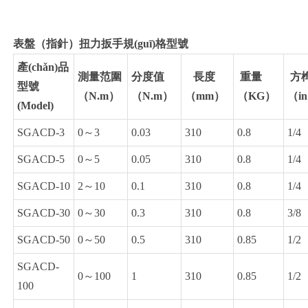
表盤（指針）扭力扳手規(guī)格型號
產(chǎn)品
測量范圍
分度值
長度
重量
方
型號
（N.m）
（N.m）
（mm）
（KG）
（i
(Model)
SGACD-3
0～3
0.03
310
0.8
1/4
SGACD-5
0～5
0.05
310
0.8
1/4
SGACD-10
2～10
0.1
310
0.8
1/4
SGACD-30
0～30
0.3
310
0.8
3/8
SGACD-50
0～50
0.5
310
0.85
1/2
SGACD-
0～100
1
310
0.85
1/2
100