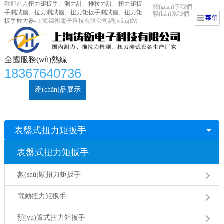
歡迎進入
扭力矩扳手
、
測力計
、
推拉力計
、
扭力矩扳
關(guān)于我們
手測試儀
、
拉力測試儀
、
扭力矩扳手測試儀
、
扭力矩
聯(lián)系我們
扳手放大器
-上海鑄衡電子科技有限公司網(wǎng)站
全國服務(wù)熱線
18367640736
首頁
產(chǎn)品展示
扭力矩扳手
視頻中心
新聞資訊
技術(shù)文章
鑄衡科技介紹
聯(lián)系我們
表盤式扭力矩扳手
表盤式扭力矩扳手
數(shù)顯扭力矩扳手
電動扭力矩扳手
預(yù)置式扭力矩扳手