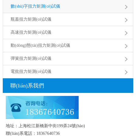
數(shù)字扭力矩測(cè)試儀
瓶蓋扭力矩測(cè)試儀
高速扭力矩測(cè)試儀
動(dòng)態(tài)扭力矩測(cè)試儀
彈簧扭力矩測(cè)試儀
電批扭力矩測(cè)試儀
聯(lián)系我們
地址：上海松江新橋新中街199弄24號(hào)
聯(lián)系電話：18367640736